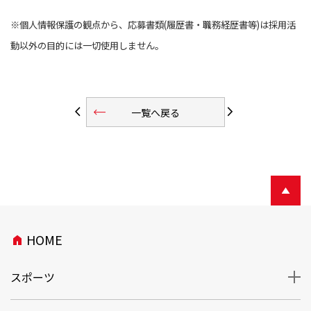
※個人情報保護の観点から、応募書類(履歴書・職務経歴書等)は採用活
動以外の目的には一切使用しません。
trending_flat
arrow_back_ios
arrow_forward_ios
一覧へ戻る
HOME
home
スポーツ