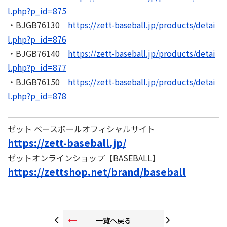
l.php?p_id=875
・BJGB76130
https://zett-baseball.jp/products/detai
l.php?p_id=876
・BJGB76140
https://zett-baseball.jp/products/detai
l.php?p_id=877
・BJGB76150
https://zett-baseball.jp/products/detai
l.php?p_id=878
ゼット ベースボールオフィシャルサイト
https://zett-baseball.jp/
ゼットオンラインショップ【BASEBALL】
https://zettshop.net/brand/baseball
trending_flat
arrow_back_ios
arrow_forward_ios
一覧へ戻る