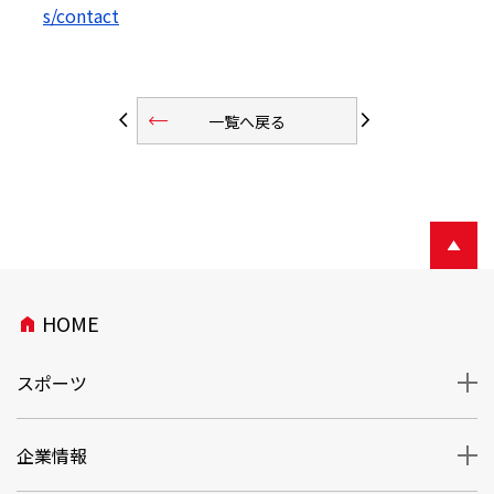
s/contact
trending_flat
arrow_back_ios
arrow_forward_ios
一覧へ戻る
HOME
home
スポーツ
企業情報