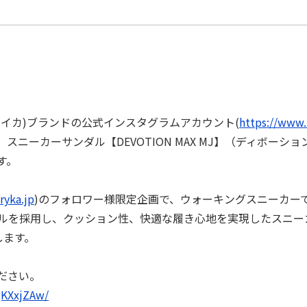
(ライカ)ブランドの公式インスタグラムアカウント(
https://www.
間中、スニーカーサンダル【DEVOTION MAX MJ】（ディボー
す。
ryka.jp
)のフォロワー様限定企画で、ウォーキングスニーカーで人気
を採用し、クッション性、快適な履き心地を実現したスニーカーサン
します。
ださい。
QKXxjZAw/