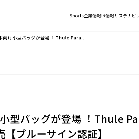
Sports
企業情報
IR情報
サステナビ
本向け⼩型バッグが登場︕ Thule Para...
型バッグが登場︕ Thule Par
売【ブルーサイン認証】