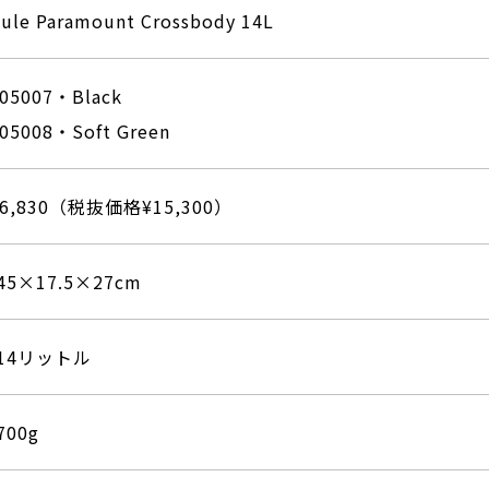
ule Paramount Crossbody 14L
05007・Black
05008・Soft Green
16,830（税抜価格¥15,300）
45×17.5×27cm
14リットル
700g