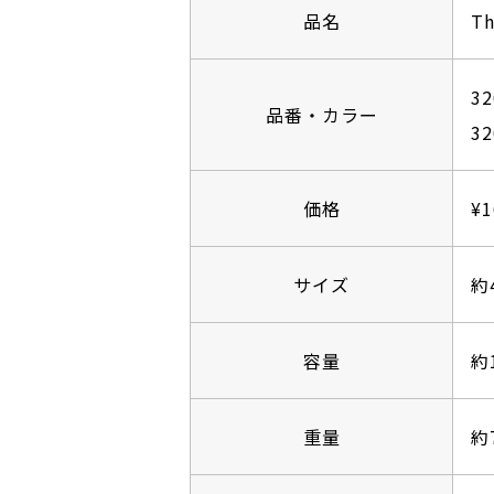
品名
Th
32
品番・カラー
32
価格
¥
サイズ
約
容量
約
重量
約