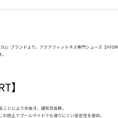
イカ)』ブランドより、アクアフィットネス専⾨シューズ【HYDRO
す。
ORT】
ることにより⽔抜き、通気性抜群。
じれ防⽌でプールサイドでも滑りにくい安定性を提供。