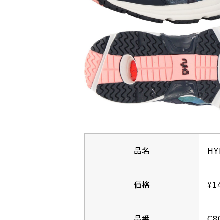
品名
HY
価格
¥1
品番
C8