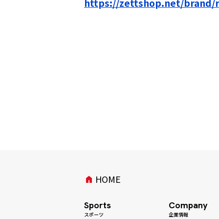
https://zettshop.net/brand/
HOME
home
Sports
Company
スポーツ
企業情報