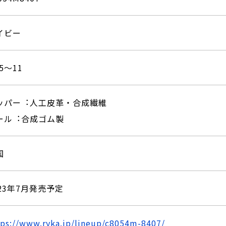
イビー
5〜11
ッパー︓⼈⼯⽪⾰・合成繊維
ール︓合成ゴム製
国
023年7月発売予定
tps://www.ryka.jp/lineup/c8054m-8407/