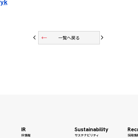
ryk
trending_flat
arrow_back_ios
arrow_forward_ios
一覧へ戻る
IR
Sustainability
Rec
IR情報
サステナビリティ
採用情