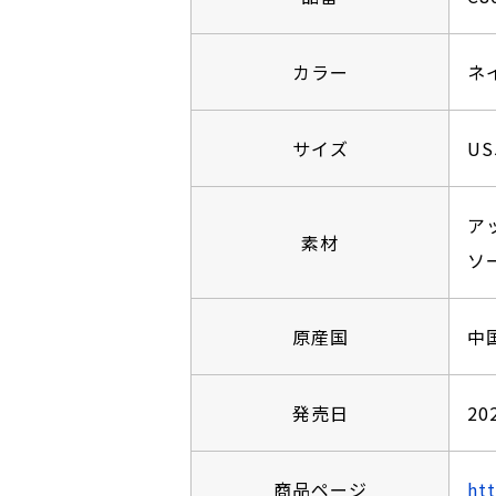
カラー
ネ
サイズ
US
ア
素材
ソ
原産国
中
発売日
2
商品ページ
ht