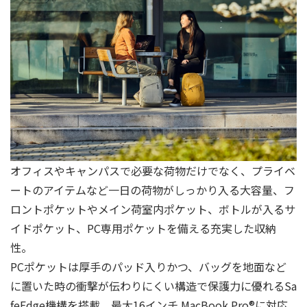
オフィスやキャンパスで必要な荷物だけでなく、プライベ
ートのアイテムなど一日の荷物がしっかり⼊る⼤容量、フ
ロントポケットやメイン荷室内ポケット、ボトルが⼊るサ
イドポケット、PC専用ポケットを備える充実した収納
性。
PCポケットは厚手のパッド⼊りかつ、バッグを地面など
に置いた時の衝撃が伝わりにくい構造で保護⼒に優れるSa
feEdge機構を搭載。最⼤16インチ MacBook Pro®に対応