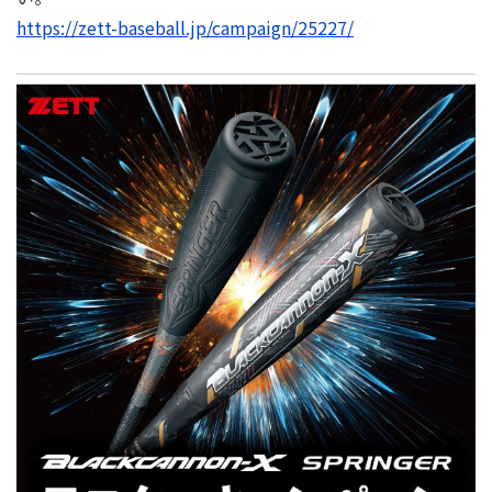
https://zett-baseball.jp/campaign/25227/