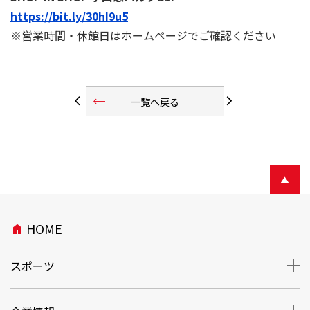
https://bit.ly/30hI9u5
※営業時間・休館日はホームページでご確認ください
trending_flat
arrow_back_ios
arrow_forward_ios
一覧へ戻る
HOME
home
スポーツ