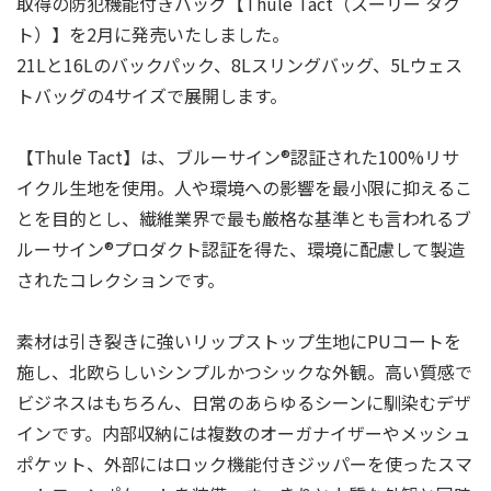
取得の防犯機能付きバッグ【Thule Tact（スーリー タク
ト）】を2月に発売いたしました。
21Lと16Lのバックパック、8Lスリングバッグ、5Lウェス
トバッグの4サイズで展開します。
【Thule Tact】は、ブルーサイン®認証された100%リサ
イクル⽣地を使用。人や環境への影響を最小限に抑えるこ
とを目的とし、繊維業界で最も厳格な基準とも言われるブ
ルーサイン®プロダクト認証を得た、環境に配慮して製造
されたコレクションです。
素材は引き裂きに強いリップストップ⽣地にPUコートを
施し、北欧らしいシンプルかつシックな外観。⾼い質感で
ビジネスはもちろん、⽇常のあらゆるシーンに馴染むデザ
インです。内部収納には複数のオーガナイザーやメッシュ
ポケット、外部にはロック機能付きジッパーを使ったスマ