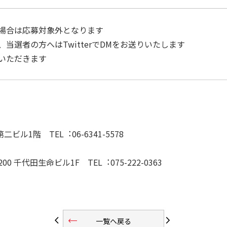
場合は応募対象外となります
当選者の方へはTwitterでDMをお送りいたします
いただきます
ビル1階 TEL︓06-6341-5578
代⽥⽣命ビル1F TEL︓075-222-0363
trending_flat
arrow_back_ios
arrow_forward_ios
一覧へ戻る