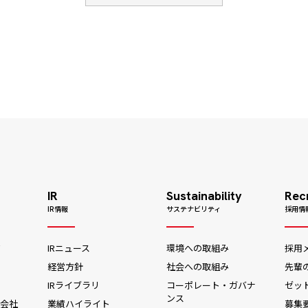
IR
Sustainability
Rec
IR情報
サステナビリティ
採用情
ジ
IRニュース
環境への取組み
採用
経営方針
社会への取組み
先輩
IRライブラリ
コーポレート・ガバナ
ゼッ
ンス
会社
業績ハイライト
募集