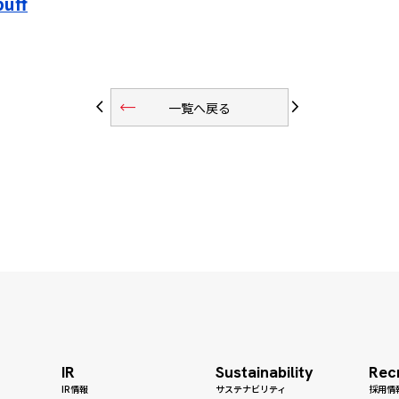
buff
trending_flat
arrow_back_ios
arrow_forward_ios
一覧へ戻る
IR
Sustainability
Rec
IR情報
サステナビリティ
採用情