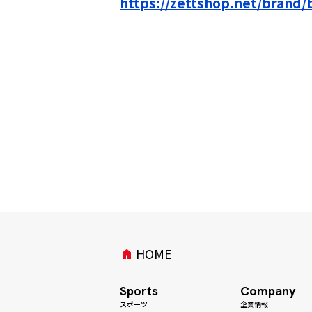
https://zettshop.net/brand/
HOME
home
Sports
Company
スポーツ
企業情報