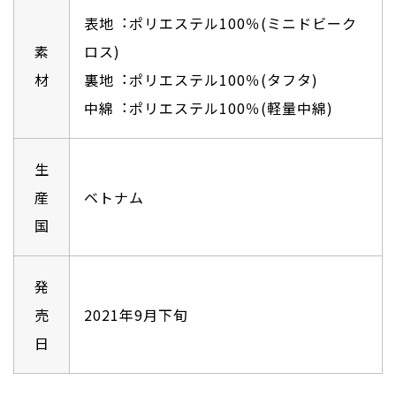
表地︓ポリエステル100％(ミニドビーク
素
ロス)
材
裏地︓ポリエステル100％(タフタ)
中綿︓ポリエステル100％(軽量中綿)
生
産
ベトナム
国
発
売
2021年9⽉下旬
日