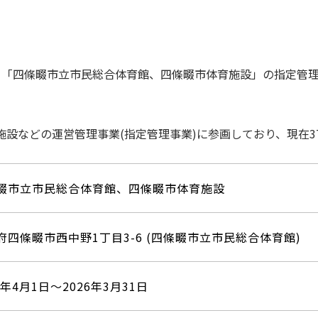
日より「四條畷市⽴市⺠総合体育館、四條畷市体育施設」の指定管
館施設などの運営管理事業(指定管理事業)に参画しており、現在
畷市⽴市⺠総合体育館、四條畷市体育施設
府四條畷市⻄中野1丁⽬3-6 (四條畷市⽴市⺠総合体育館)
1年4月1日〜2026年3月31日