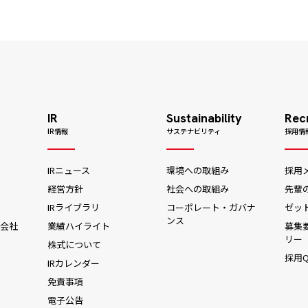
IR
Sustainability
Rec
IR情報
サステナビリティ
採用情
ジ
IRニュース
環境への取組み
採用
経営方針
社会への取組み
先輩
IRライブラリ
コーポレート・ガバナ
ゼッ
ンス
会社
業績ハイライト
募集
リー
株式について
採用Q
IRカレンダー
免責事項
電子公告