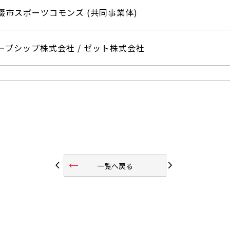
畷市スポーツコモンズ (共同事業体)
ーブシップ株式会社 / ゼット株式会社
trending_flat
arrow_back_ios
arrow_forward_ios
一覧へ戻る