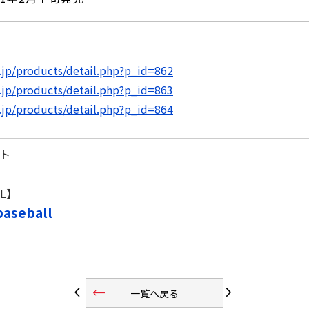
l.jp/products/detail.php?p_id=862
l.jp/products/detail.php?p_id=863
l.jp/products/detail.php?p_id=864
ト
L】
baseball
trending_flat
arrow_back_ios
arrow_forward_ios
一覧へ戻る