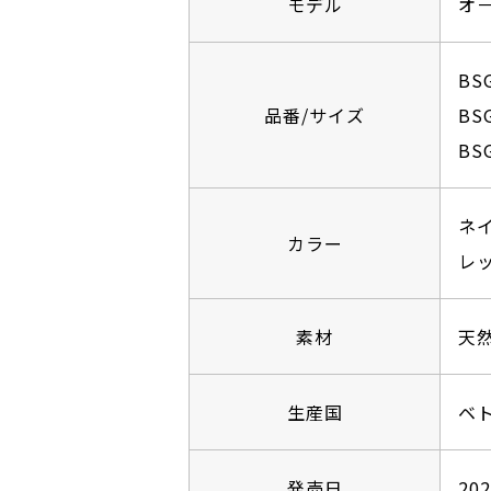
モデル
オ
BS
品番/サイズ
BS
BS
ネイ
カラー
レッ
素材
天
生産国
ベ
発売日
20