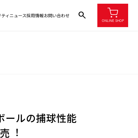
search
リティ
ニュース
採用情報
お問い合わせ
ONLINE SHOP
ボールの捕球性能
売︕