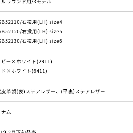
－ルラウンド用/3モデル
GB52110/右投用(LH) size4
GB52120/右投用(LH) size5
GB52130/右投用(LH) size6
ビー×ホワイト(2911)
ド×ホワイト(6411)
然⽪⾰製(表)ステアレザー、(平裏)ステアレザー
トナム
21年2⽉下旬発売