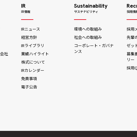
IR
Sustainability
Rec
IR情報
サステナビリティ
採用情
ジ
IRニュース
環境への取組み
採用
経営方針
社会への取組み
先輩
IRライブラリ
コーポレート・ガバナ
ゼッ
ンス
会社
業績ハイライト
募集
リー
株式について
採用Q
IRカレンダー
免責事項
電子公告