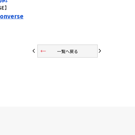
SE】
converse
trending_flat
arrow_back_ios
arrow_forward_ios
一覧へ戻る