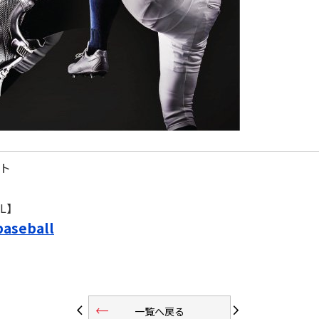
ト
L】
baseball
trending_flat
arrow_back_ios
arrow_forward_ios
一覧へ戻る