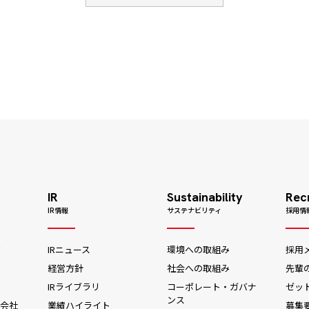
IR
Sustainability
Rec
IR情報
サステナビリティ
採用情
ジ
IRニュース
環境への取組み
採用
経営方針
社会への取組み
先輩
IRライブラリ
コーポレート・ガバナ
ゼッ
ンス
会社
業績ハイライト
募集