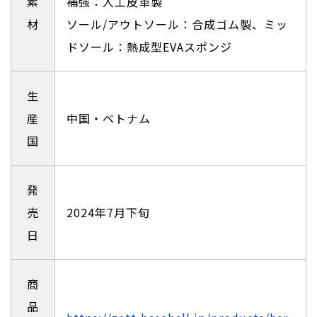
素
補強：人工皮革製
材
ソール/アウトソール：合成ゴム製、ミッ
ドソール：熱成型EVAスポンジ
生
産
中国・ベトナム
国
発
売
2024年7⽉下旬
日
商
品