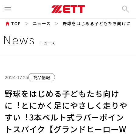
search
home
TOP
ニュース
野球をはじめる⼦どもたち向けに︕と
News
ニュース
商品情報
2024.07.25
野球をはじめる⼦どもたち向け
に︕とにかく⾜にやさしく⾛りや
すい︕3本ベルト式ラバーポイン
トスパイク【グランドヒーローW