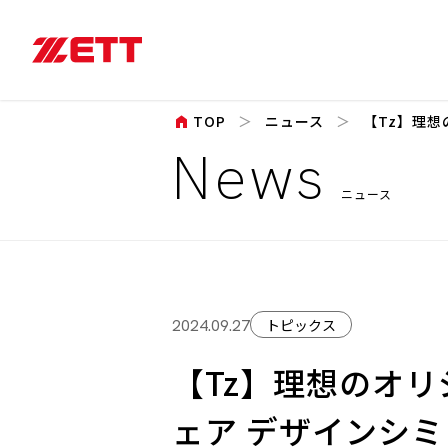
home
TOP
ニュース
【Tz】理想
News
ニュース
トピックス
2024.09.27
【Tz】理想のオ
ェア デザインシ