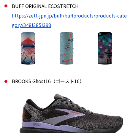
BUFF ORIGINAL ECOSTRETCH
https://zett-jpn.jp/buff/buffproducts/products-cate
gory/348!385!398
BROOKS Ghost16（ゴースト16）