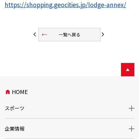
https://shopping.geocities.jp/lodge-annex/
trending_flat
arrow_back_ios
arrow_forward_ios
一覧へ戻る
HOME
home
スポーツ
企業情報