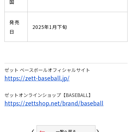
国
発売
2025年1月下旬
日
ゼット ベースボールオフィシャルサイト
https://zett-baseball.jp/
ゼットオンラインショップ【BASEBALL】
https://zettshop.net/brand/baseball
trending_flat
arrow_back_ios
arrow_forward_ios
一覧へ戻る