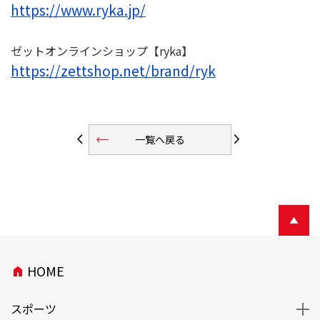
https://www.ryka.jp/
ゼットオンラインショップ【ryka】
https://zettshop.net/brand/ryk
trending_flat
arrow_back_ios
arrow_forward_ios
一覧へ戻る
HOME
home
スポーツ