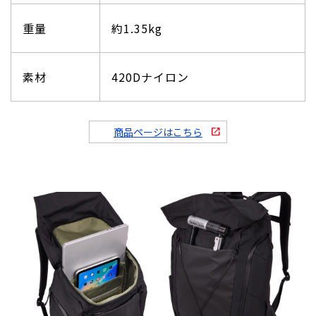
重量
約1.35kg
素材
420Dナイロン
商品ページはこちら
open_in_new