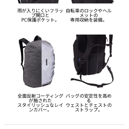
雨が入りにくいフラッ
自転車のロックやヘル
プ開口と
メットの
PC保護ポケット。
専用収納を装備。
全面反射コーティング
バッグの安定性を高め
が施された
る
スタイリッシュなレイ
ウェストとチェストの
ンカバー。
ストラップ。