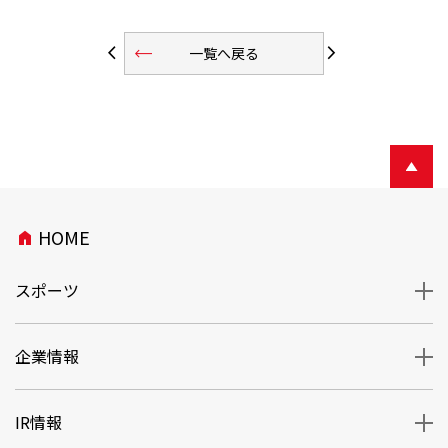
trending_flat
arrow_back_ios
arrow_forward_ios
一覧へ戻る
HOME
home
スポーツ
企業情報
IR情報