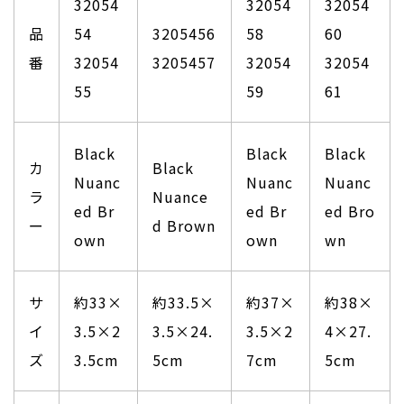
32054
32054
32054
品
54
3205456
58
60
番
32054
3205457
32054
32054
55
59
61
Black
Black
Black
カ
Black
Nuanc
Nuanc
Nuanc
ラ
Nuance
ed Br
ed Br
ed Bro
ー
d Brown
own
own
wn
サ
約33×
約33.5×
約37×
約38×
イ
3.5×2
3.5×24.
3.5×2
4×27.
ズ
3.5cm
5cm
7cm
5cm