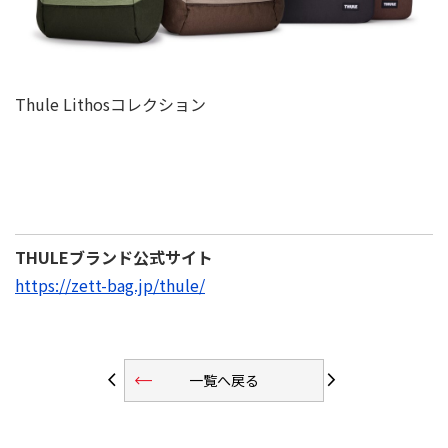
Thule Lithosコレクション
THULEブランド公式サイト
https://zett-bag.jp/thule/
trending_flat
arrow_back_ios
arrow_forward_ios
一覧へ戻る