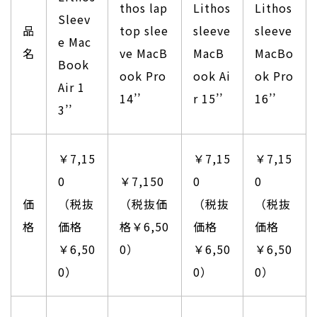
thos lap
Lithos
Lithos
Sleev
品
top slee
sleeve
sleeve
e Mac
名
ve MacB
MacB
MacBo
Book
ook Pro
ook Ai
ok Pro
Air 1
14’’
r 15’’
16’’
3’’
￥7,15
￥7,15
￥7,15
0
￥7,150
0
0
価
（税抜
（税抜価
（税抜
（税抜
格
価格
格￥6,50
価格
価格
￥6,50
0）
￥6,50
￥6,50
0）
0）
0）