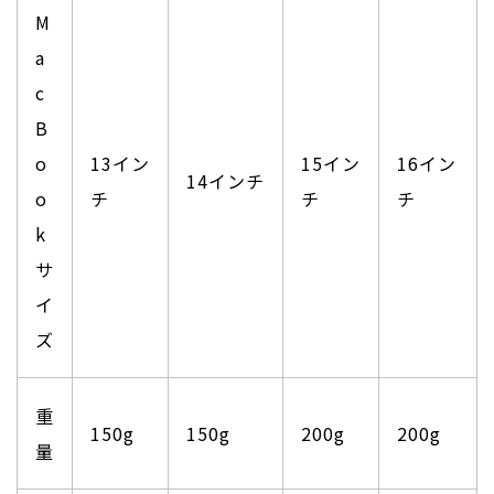
M
a
c
B
o
13イン
15イン
16イン
14インチ
o
チ
チ
チ
k
サ
イ
ズ
重
150g
150g
200g
200g
量