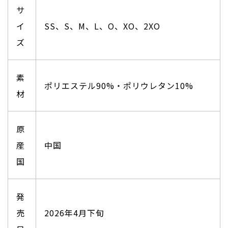
サ
イ
SS、S、M、L、O、XO、2XO
ズ
素
ポリエステル90%・ポリウレタン10%
材
原
産
中国
国
発
売
2026年4月下旬