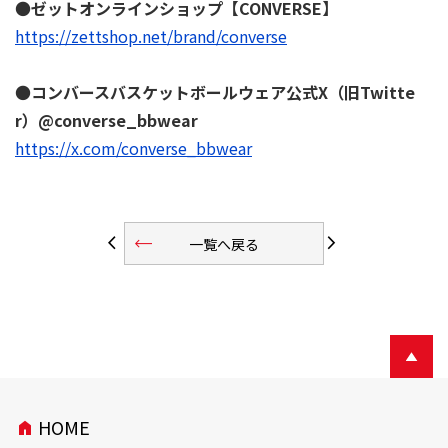
●
ゼットオンラインショップ【CONVERSE】
https://zettshop.net/brand/converse
●
コンバースバスケットボールウェア公式X（旧Twitte
r）@converse_bbwear
https://x.com/converse_bbwear
trending_flat
arrow_back_ios
arrow_forward_ios
一覧へ戻る
HOME
home