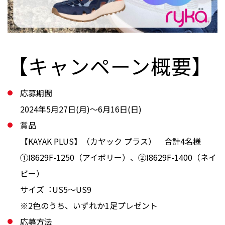
【キャンペーン概要】
応募期間
2024年5⽉27⽇(⽉)〜6⽉16⽇(⽇)
賞品
【KAYAK PLUS】（カヤック プラス） 合計4名様
①I8629F-1250（アイボリー）、②I8629F-1400（ネイ
ビー）
サイズ︓US5〜US9
※2色のうち、いずれか1足プレゼント
応募方法