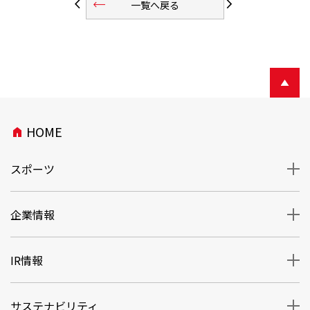
trending_flat
arrow_back_ios
arrow_forward_ios
一覧へ戻る
HOME
home
スポーツ
企業情報
IR情報
サステナビリティ