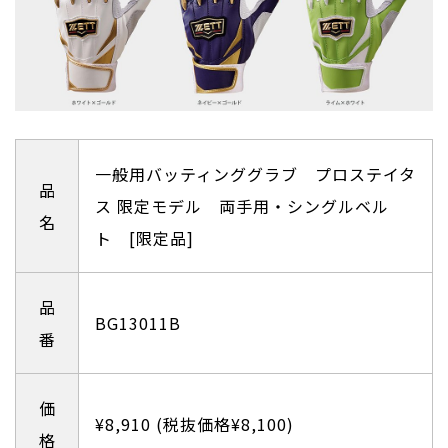
一般用バッティンググラブ プロステイタ
品
ス 限定モデル 両手用・シングルベル
名
ト [限定品]
品
BG13011B
番
価
¥8,910 (税抜価格¥8,100)
格