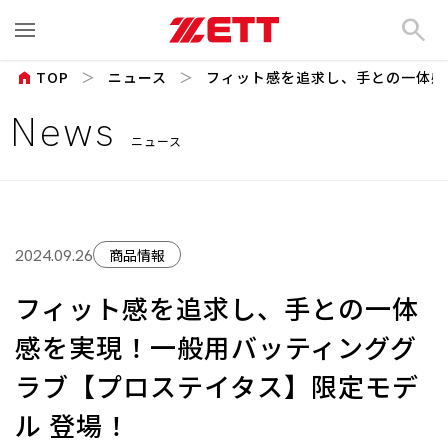
search
home
TOP
ニュース
フィット感を追求し、⼿との⼀体感を
News
ニュース
商品情報
2024.09.26
フィット感を追求し、⼿との⼀体
感を実現！⼀般⽤バッティンググ
ラブ【プロステイタス】限定モデ
ル 登場！