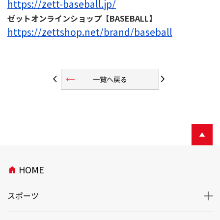
https://zett-baseball.jp/
ゼットオンラインショップ【BASEBALL】
https://zettshop.net/brand/baseball
trending_flat
arrow_back_ios
arrow_forward_ios
一覧へ戻る
HOME
home
スポーツ