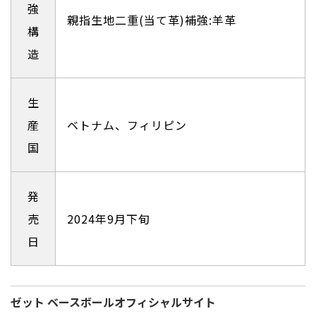
強
親指生地二重(当て革)補強:羊革
構
造
生
産
ベトナム、フィリピン
国
発
売
2024年9⽉下旬
日
ゼット ベースボールオフィシャルサイト