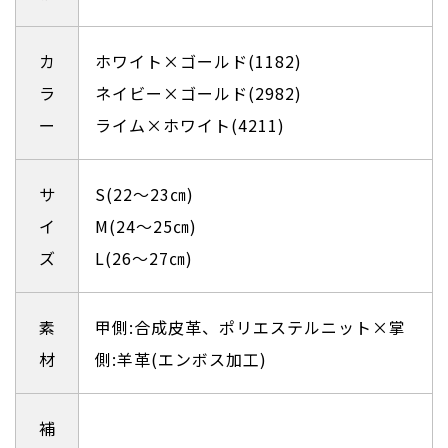
カ
ホワイト×ゴールド(1182)
ラ
ネイビー×ゴールド(2982)
ー
ライム×ホワイト(4211)
サ
S(22〜23㎝)
イ
M(24〜25㎝)
ズ
L(26〜27㎝)
素
甲側:合成皮革、ポリエステルニット×掌
材
側:羊革(エンボス加工)
補