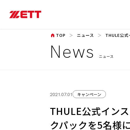
home
TOP
ニュース
THULE公
News
ニュース
キャンペーン
2021.07.01
THULE公式イン
クパックを5名様