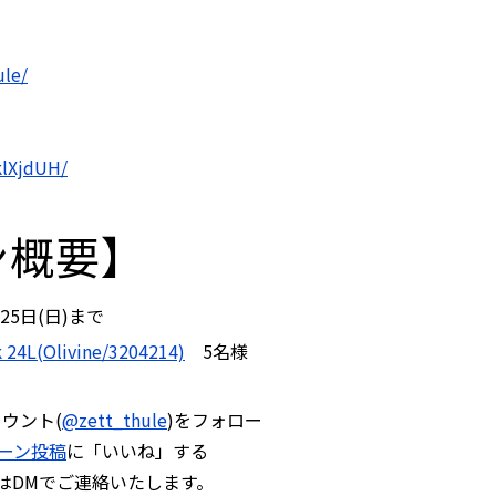
ule/
klXjdUH/
ン概要】
25⽇(日)まで
 24L(Olivine/3204214)
5名様
ウント(
@zett_thule
)をフォロー
ーン投稿
に「いいね」する
はDMでご連絡いたします。