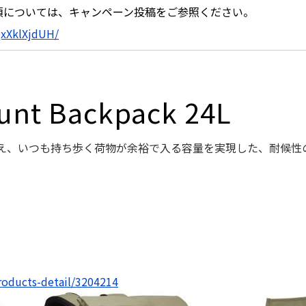
項については、キャンペーン投稿をご参照ください。
QxXklXjdUH/
unt Backpack 24L
え、いつも持ち歩く荷物が余裕で入る容量を実現した、耐候性
roducts-detail/3204214