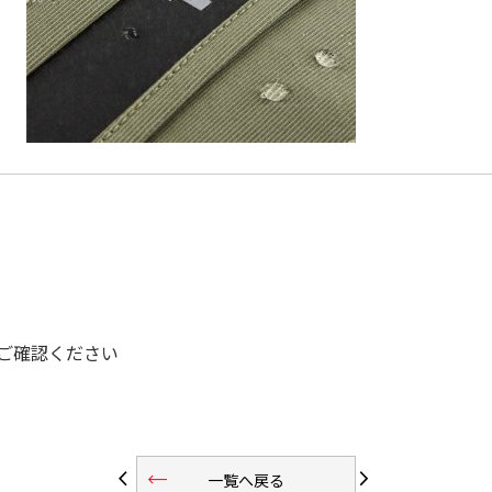
ご確認ください
trending_flat
arrow_back_ios
arrow_forward_ios
一覧へ戻る