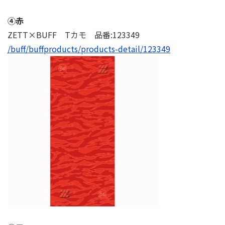
④⾚
ZETT×BUFF Tカモ 品番:123349
/buff/buffproducts/products-detail/123349