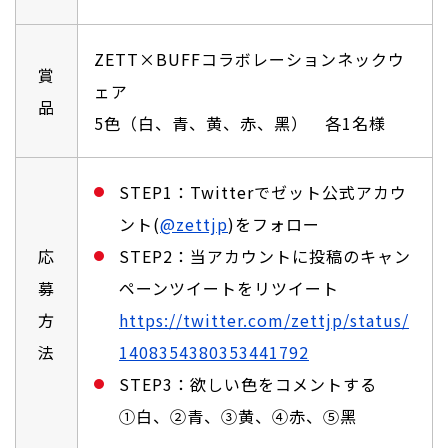
ZETT×BUFFコラボレーションネックウ
賞
ェア
品
5⾊（⽩、⻘、⻩、⾚、⿊） 各1名様
STEP1：Twitterでゼット公式アカウ
ント(
@zettjp
)をフォロー
応
STEP2：当アカウントに投稿のキャン
募
ペーンツイートをリツイート
方
https://twitter.com/zettjp/status/
法
1408354380353441792
STEP3：欲しい⾊をコメントする
①⽩、②⻘、③⻩、④⾚、⑤⿊