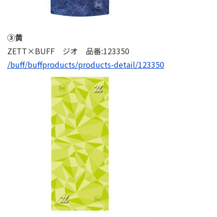
③⻩
ZETT×BUFF ジオ 品番:123350
/buff/buffproducts/products-detail/123350