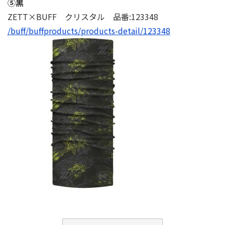
⑤⿊
ZETT×BUFF クリスタル 品番:123348
/buff/buffproducts/products-detail/123348