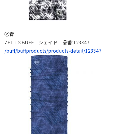
②⻘
ZETT×BUFF シェイド 品番:123347
/buff/buffproducts/products-detail/123347