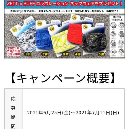
【キャンペーン概要】
応
募
2021年6⽉25⽇(⾦)～2021年7⽉11⽇(⽇)
期
間