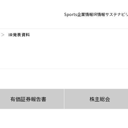
Sports
企業情報
IR情報
サステナビ
IR発表資料
有価証券報告書
株主総会